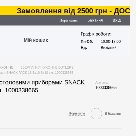
Замовлення від 2500 грн - ДОСТАВК
Порівняння
Бажання
Вхід
Графік роботи:
Мій кошик
Пн-Сб:
10:00-18:00
Нд:
Вихідний
КУХОННЕ
ЗБЕРІГАННЯ КУХОННЕ BUTLERS
рами SNACK PACK 18.5х10.5х10 см. 1000338665
і столовими приборами SNACK
Артикул
1000338665
м. 1000338665
Порівняти
В бажання