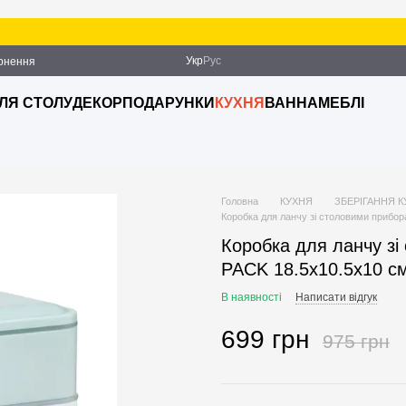
Укр
Рус
ернення
ДЛЯ СТОЛУ
ДЕКОР
ПОДАРУНКИ
КУХНЯ
ВАННА
МЕБЛІ
Головна
КУХНЯ
ЗБЕРІГАННЯ 
Коробка для ланчу зі столовими прибо
Коробка для ланчу з
PACK 18.5х10.5х10 с
В наявності
Написати відгук
699 грн
975 грн