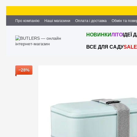
Перейти до основного контенту
Про компанію
Наші магазини
Оплата і доставка
Обмін та пов
Партнерство та співпраця
Вакансії
Контактна інформація
НОВИНКИ
ЛІТО
ІДЕЇ 
ВСЕ ДЛЯ САДУ
SALE
−28%