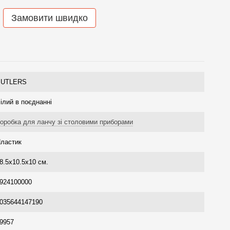
Замовити швидко
BUTLERS
ілий в поєднанні
оробка для ланчу зі столовими приборами
ластик
8.5х10.5х10 см.
924100000
035644147190
9957