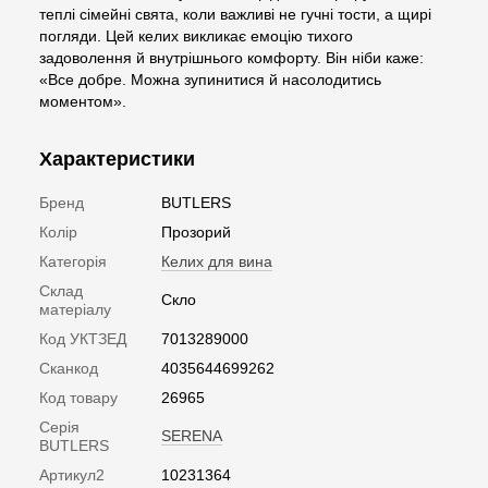
теплі сімейні свята, коли важливі не гучні тости, а щирі
погляди. Цей келих викликає емоцію тихого
задоволення й внутрішнього комфорту. Він ніби каже:
«Все добре. Можна зупинитися й насолодитись
моментом».
Характеристики
Бренд
BUTLERS
Колір
Прозорий
Категорія
Келих для вина
Склад
Скло
матеріалу
Код УКТЗЕД
7013289000
Сканкод
4035644699262
Код товару
26965
Серія
SERENA
BUTLERS
Артикул2
10231364