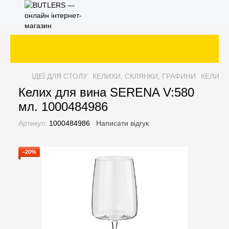
ІДЕЇ ДЛЯ СТОЛУ
КЕЛИХИ, СКЛЯНКИ, ГРАФИНИ
КЕЛИХИ
Келих для вина SERENA V:580
мл. 1000484986
Артикул:
1000484986
Написати відгук
−20%