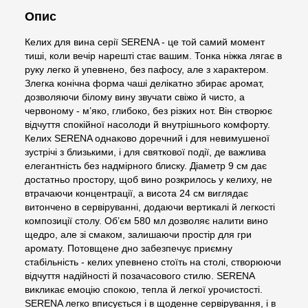
Опис
Келих для вина серії SERENA - це той самий момент
тиші, коли вечір нарешті стає вашим. Тонка ніжка лягає в
руку легко й упевнено, без пафосу, але з характером.
Злегка конічна форма чаші делікатно збирає аромат,
дозволяючи білому вину звучати свіжо й чисто, а
червоному - м’яко, глибоко, без різких нот. Він створює
відчуття спокійної насолоди й внутрішнього комфорту.
Келих SERENA однаково доречний і для невимушеної
зустрічі з близькими, і для святкової події, де важлива
елегантність без надмірного блиску. Діаметр 9 см дає
достатньо простору, щоб вино розкрилось у келиху, не
втрачаючи концентрації, а висота 24 см виглядає
витончено в сервіруванні, додаючи вертикалі й легкості
композиції столу. Об’єм 580 мл дозволяє налити вино
щедро, але зі смаком, залишаючи простір для гри
аромату. Потовщене дно забезпечує приємну
стабільність - келих упевнено стоїть на столі, створюючи
відчуття надійності й позачасового стилю. SERENA
викликає емоцію спокою, тепла й легкої урочистості.
SERENA легко вписується і в щоденне сервірування, і в