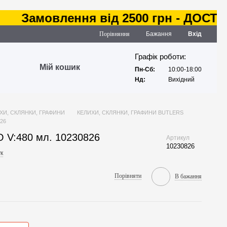
Замовлення від 2500 грн - ДОСТАВКА
Порівняння
Бажання
Вхід
Графік роботи:
Мій кошик
Пн-Сб:
10:00-18:00
Нд:
Вихідний
ХИ, СКЛЯНКИ, ГРАФИНИ
КЕЛИХИ, СКЛЯНКИ, ГРАФИНИ BUTLERS
826
O V:480 мл. 10230826
Артикул
10230826
к
Порівняти
В бажання