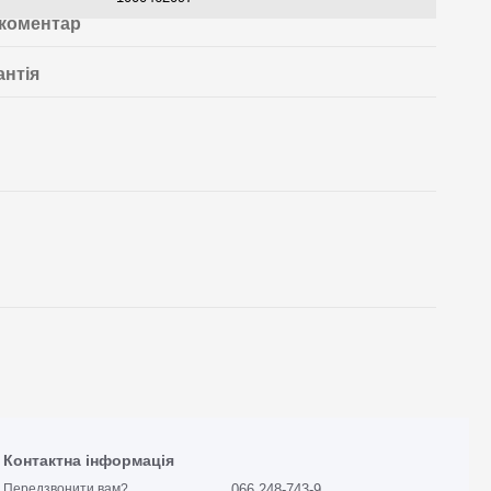
 коментар
антія
Контактна інформація
066 248-743-9
Передзвонити вам?