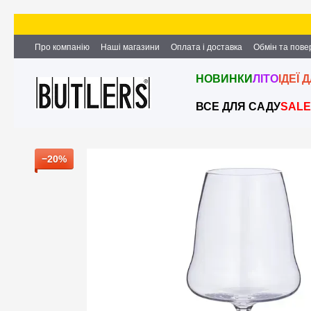
Перейти до основного контенту
Про компанію
Наші магазини
Оплата і доставка
Обмін та пов
Партнерство та співпраця
Вакансії
Контактна інформація
НОВИНКИ
ЛІТО
ІДЕЇ 
ВСЕ ДЛЯ САДУ
SALE
−20%