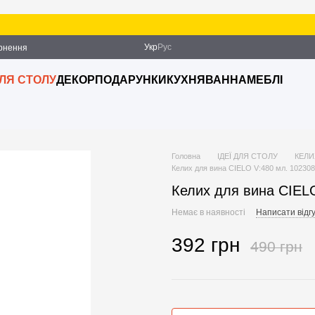
Укр
Рус
ернення
ДЛЯ СТОЛУ
ДЕКОР
ПОДАРУНКИ
КУХНЯ
ВАННА
МЕБЛІ
Головна
ІДЕЇ ДЛЯ СТОЛУ
КЕЛИ
Келих для вина CIELO V:480 мл. 10230
Келих для вина CIEL
Немає в наявності
Написати відгу
392 грн
490 грн