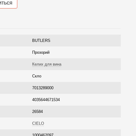
иться
BUTLERS
Прозорий
Келих для вина
Скло
7013289000
4035644671534
26584
CIELO
1000462097