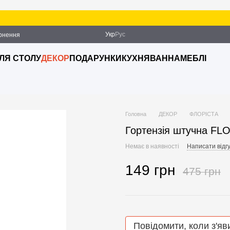
Укр
Рус
ернення
ДЛЯ СТОЛУ
ДЕКОР
ПОДАРУНКИ
КУХНЯ
ВАННА
МЕБЛІ
Головна
ДЕКОР
ФЛОРІСТА
Гортензія штучна FL
Немає в наявності
Написати відгу
149 грн
475 грн
Повідомити, коли з'яв