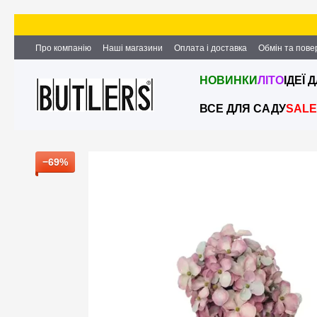
Перейти до основного контенту
Про компанію
Наші магазини
Оплата і доставка
Обмін та пов
Партнерство та співпраця
Вакансії
Контактна інформація
НОВИНКИ
ЛІТО
ІДЕЇ 
ВСЕ ДЛЯ САДУ
SALE
−69%