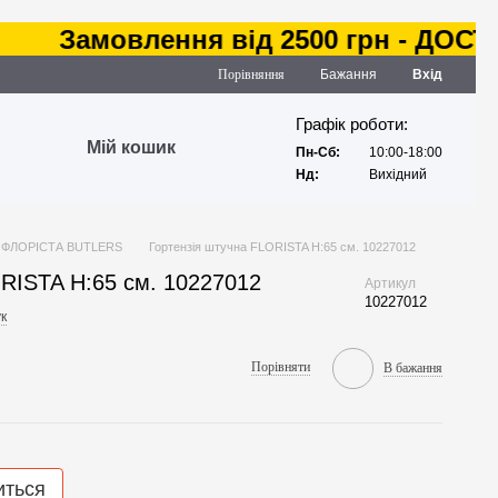
Замовлення від 2500 грн - ДОСТАВК
Порівняння
Бажання
Вхід
Графік роботи:
Мій кошик
Пн-Сб:
10:00-18:00
Нд:
Вихідний
ФЛОРІСТА BUTLERS
Гортензія штучна FLORISTA H:65 см. 10227012
ORISTA H:65 см. 10227012
Артикул
10227012
к
Порівняти
В бажання
иться