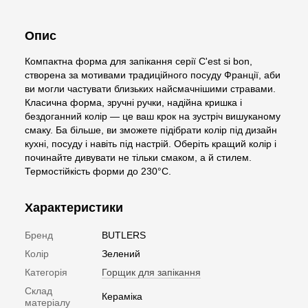
Опис
Компактна форма для запікання серії C'est si bon,
створена за мотивами традиційного посуду Франції, аби
ви могли частувати близьких найсмачнішими стравами.
Класична форма, зручні ручки, надійна кришка і
бездоганний колір — це ваш крок на зустріч вишуканому
смаку. Ба більше, ви зможете підібрати колір під дизайн
кухні, посуду і навіть під настрій. Оберіть кращий колір і
починайте дивувати не тільки смаком, а й стилем.
Термостійкість форми до 230°С.
Характеристики
Бренд
BUTLERS
Колір
Зелений
Категорія
Горщик для запікання
Склад
Кераміка
матеріалу