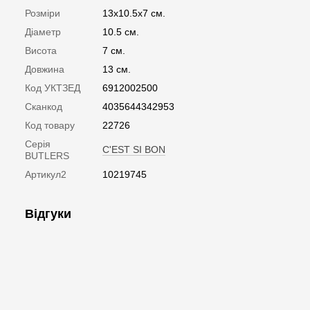
Розміри
13x10.5x7 см.
Діаметр
10.5 см.
Висота
7 см.
Довжина
13 см.
Код УКТЗЕД
6912002500
Сканкод
4035644342953
Код товару
22726
Серія
C'EST SI BON
BUTLERS
Артикул2
10219745
Відгуки