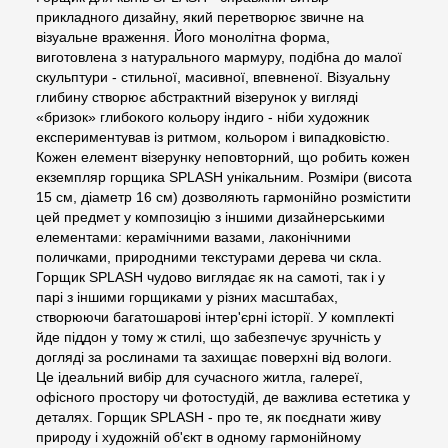
прикладного дизайну, який перетворює звичне на
візуальне враження. Його монолітна форма,
виготовлена з натурального мармуру, подібна до малої
скульптури - стильної, масивної, впевненої. Візуальну
глибину створює абстрактний візерунок у вигляді
«бризок» глибокого кольору індиго - ніби художник
експериментував із ритмом, кольором і випадковістю.
Кожен елемент візерунку неповторний, що робить кожен
екземпляр горщика SPLASH унікальним. Розміри (висота
15 см, діаметр 16 см) дозволяють гармонійно розмістити
цей предмет у композицію з іншими дизайнерськими
елементами: керамічними вазами, лаконічними
поличками, природними текстурами дерева чи скла.
Горщик SPLASH чудово виглядає як на самоті, так і у
парі з іншими горщиками у різних масштабах,
створюючи багатошарові інтер'єрні історії. У комплекті
йде піддон у тому ж стилі, що забезпечує зручність у
догляді за рослинами та захищає поверхні від вологи.
Це ідеальний вибір для сучасного житла, галереї,
офісного простору чи фотостудій, де важлива естетика у
деталях. Горщик SPLASH - про те, як поєднати живу
природу і художній об'єкт в одному гармонійному