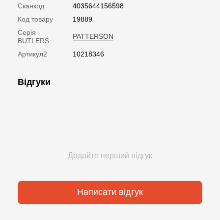
Сканкод
4035644156598
Код товару
19889
Серія
PATTERSON
BUTLERS
Артикул2
10218346
Відгуки
Додайте перший відгук
Написати відгук