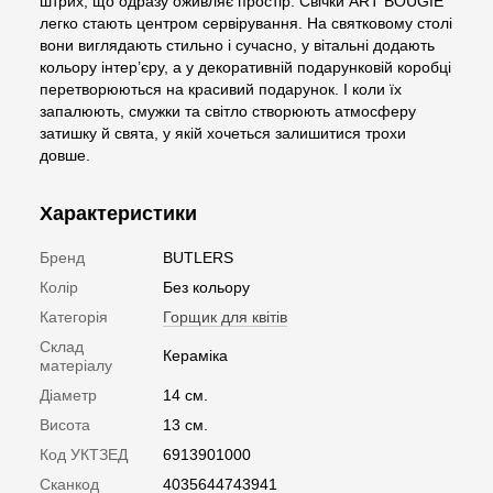
штрих, що одразу оживляє простір. Свічки ART BOUGIE
легко стають центром сервірування. На святковому столі
вони виглядають стильно і сучасно, у вітальні додають
кольору інтер’єру, а у декоративній подарунковій коробці
перетворюються на красивий подарунок. І коли їх
запалюють, смужки та світло створюють атмосферу
затишку й свята, у якій хочеться залишитися трохи
довше.
Характеристики
Бренд
BUTLERS
Колір
Без кольору
Категорія
Горщик для квітів
Склад
Кераміка
матеріалу
Діаметр
14 см.
Висота
13 см.
Код УКТЗЕД
6913901000
Сканкод
4035644743941