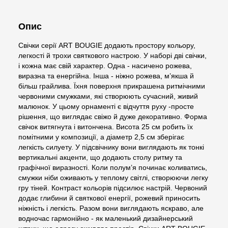
Опис
Свічки серії ART BOUGIE додають простору кольору,
легкості й трохи святкового настрою. У наборі дві свічки,
і кожна має свій характер. Одна - насичено рожева,
виразна та енергійна. Інша - ніжно рожева, м’якша й
більш грайлива. Їхня поверхня прикрашена ритмічними
червоними смужками, які створюють сучасний, живий
малюнок. У цьому орнаменті є відчуття руху -просте
рішення, що виглядає свіжо й дуже декоративно. Форма
свічок витягнута і витончена. Висота 25 см робить їх
помітними у композиції, а діаметр 2,5 см зберігає
легкість силуету. У підсвічнику вони виглядають як тонкі
вертикальні акценти, що додають столу ритму та
графічної виразності. Коли полум’я починає коливатись,
смужки ніби оживають у теплому світлі, створюючи легку
гру тіней. Контраст кольорів підсилює настрій. Червоний
додає глибини й святкової енергії, рожевий приносить
ніжність і легкість. Разом вони виглядають яскраво, але
водночас гармонійно - як маленький дизайнерський