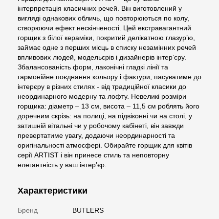
інтерпретація класичних речей. Він виготовлений у
вигляді однакових обличь, що повторюються по колу,
створюючи ефект нескінченості. Цей екстравагантний
горщик з білої кераміки, покритий делікатною глазур’ю,
займає одне з перших місць в списку незамінних речей
впливових людей, модельєрів і дизайнерів інтер’єру.
Збалансованість форм, лаконічні гладкі лінії та
гармонійне поєднання кольору і фактури, пасуватиме до
інтерєру в різних стилях - від традиційної класики до
неординарного модерну та лофту. Невеликі розміри
горщика: діаметр – 13 см, висота – 11,5 см роблять його
доречним скрізь: на полиці, на підвіконні чи на столі, у
затишній вітальні чи у робочому кабінеті, він завжди
превертатиме увагу, додаючи неординарності та
оригінальності атмосфері. Обирайте горщик для квітів
серії ARTIST і він принесе стиль та неповторну
елегантність у ваш інтер’єр.
Характеристики
Бренд
BUTLERS