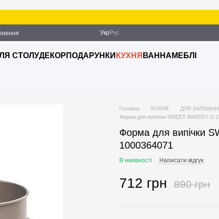
Укр
Рус
ернення
ДЛЯ СТОЛУ
ДЕКОР
ПОДАРУНКИ
КУХНЯ
ВАННА
МЕБЛІ
Головна
КУХНЯ
ДЛЯ ЗАПІКАНН
Форма для випічки SWEET BAKERY O:27
Форма для випічки S
1000364071
В наявності
Написати відгук
712 грн
890 грн