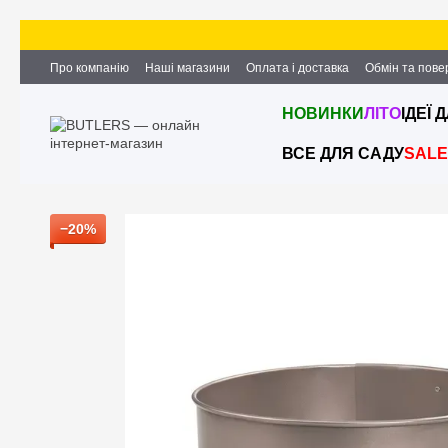
Перейти до основного контенту
Про компанію
Наші магазини
Оплата і доставка
Обмін та пов
Партнерство та співпраця
Вакансії
Контактна інформація
НОВИНКИ
ЛІТО
ІДЕЇ 
ВСЕ ДЛЯ САДУ
SALE
−20%