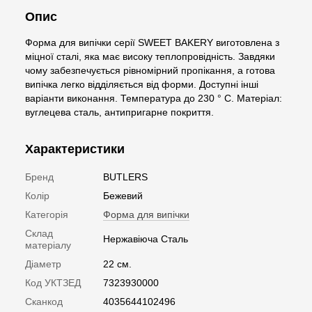
Опис
Форма для випічки серії SWEET BAKERY виготовлена з
міцної сталі, яка має високу теплопровідність. Завдяки
чому забезпечується рівномірний пропікання, а готова
випічка легко відділяється від форми. Доступні інші
варіанти виконання. Температура до 230 ° C. Матеріал:
вуглецева сталь, антипригарне покриття.
Характеристики
Бренд
BUTLERS
Колір
Бежевий
Категорія
Форма для випічки
Склад
Нержавіюча Сталь
матеріалу
Діаметр
22 см.
Код УКТЗЕД
7323930000
Сканкод
4035644102496