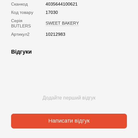
Сканкод
4035644100621
Код товару
17030
Серія
SWEET BAKERY
BUTLERS
Артикул2
10212983
Відгуки
Додайте перший відгук
Написати відгук