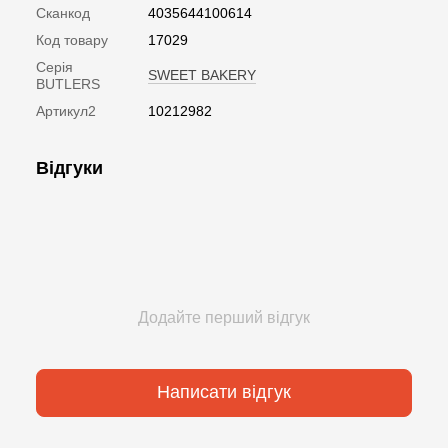
Сканкод
4035644100614
Код товару
17029
Серія
SWEET BAKERY
BUTLERS
Артикул2
10212982
Відгуки
Додайте перший відгук
Написати відгук