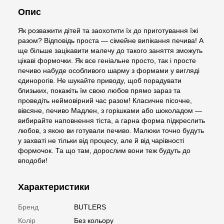
Опис
Як розважити дітей та заохотити їх до приготування їжі
разом? Відповідь проста — сімейне випікання печива! А
ще більше зацікавити малечу до такого заняття зможуть
цікаві формочки. Як все геніальне просто, так і просте
печиво набуде особливого шарму з формами у вигляді
єдинорогів. Не шукайте приводу, щоб порадувати
близьких, покажіть їм свою любов прямо зараз та
проведіть неймовірний час разом! Класичне пісочне,
вівсяне, печиво Мадлен, з горішками або шоколадом —
вибирайте наповнення тіста, а гарна форма підкреслить
любов, з якою ви готували печиво. Малюки точно будуть
у захваті не тільки від процесу, але й від чарівності
формочок. Та що там, дорослим вони теж будуть до
вподоби!
Характеристики
Бренд
BUTLERS
Колір
Без кольору