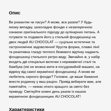
Опис
Ви романтик чи ласун? А може, все разом? У будь-
якому випадку, шоколадне фондю є незаперечною
ознакою оригінального підходу до кулінарних питань. А
готувати та подавати його у стильній фондюшниці на
двох людей AU CHOCOLAT — суцільне естетичне та
гастрономічне задоволення! Кругла форма, плавні лінії
та реактивна глазур теплого бежевого відтінку надають
фондюшниці стильного ретро-виду. Звичайно ж, у набір
входять дві спеціальні вилочки з нержавіючої сталі та
бамбука (які не можна мити в посудомийній машині, на
відміну від самої керамічної фондюшниці. А може ви
любитель сирного фондю? Головне, це ваше бажання
внести родзинку у ваш раціон. Привід вибирати вам, але
памятайте, — немає нічого кращого за свято без
приводу. Святкуйте кожен день разом із нашою
керамічною фондюшницею AU CHOCOLAT!
Характеристики