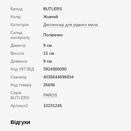
Бренд
BUTLERS
Колір
Жовтий
Категорія
Диспенсер для рідкого мила
Склад
Полірезин
матеріалу
Діаметр
9 см.
Висота
15 см.
Довжина
9 см.
Код УКТЗЕД
3924900090
Сканкод
4035644696834
Код товару
26696
Серія
PAROS
BUTLERS
Артикул2
10231245
Відгуки