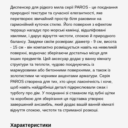
Диспенсер для рідкого мила серії PAROS - це поєднання
природної текстури та сучасної елегантності, яке
перетворює звичайний простір біля раковини на
гармонійний куточок стилю. Його поверхня з ефектом
террацо нагадує про морські камінці, відшліфовані
хвилями, і дарує відчуття чистоти, спокою й природного
балансу. Завдяки своїм розмірам: діаметр - 9 см, висота
- 15 см - він компактно розміщується навіть на невеликій
поверхні, водночас зберігаючи достатньо місця для
інших предметів. Цей аксесуар додає у ванну кімнату
структури та теплоти, чудово поєднуючись із
мармуровими або бетонними поверхнями, а також із
золотистими чи чорними акцентами арматури. Серія
PAROS створена для тих, хто цінує лаконічність і хоче,
щоб навіть найдрібніші деталі підкреслювали смак і
турботу про дім. У поєднанні зі стаканом під зубні щітки
та коробкою для зберігання ця підставка утворює
завершений ансамбль, який додає вашій ванній кімнаті
відчуття спокою, чистоти та стриманої розкоші.
Характеристики