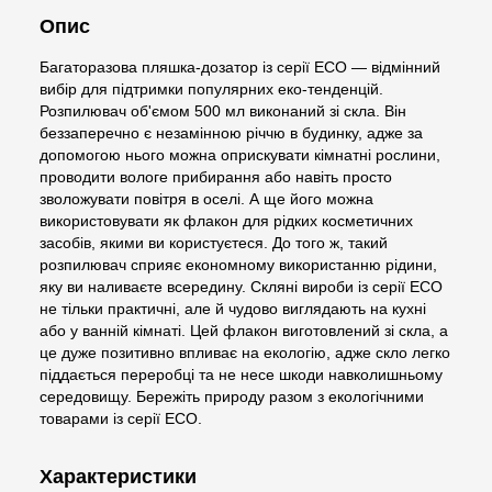
Опис
Багаторазова пляшка-дозатор із серії ECO — відмінний
вибір для підтримки популярних еко-тенденцій.
Розпилювач об'ємом 500 мл виконаний зі скла. Він
беззаперечно є незамінною річчю в будинку, адже за
допомогою нього можна оприскувати кімнатні рослини,
проводити вологе прибирання або навіть просто
зволожувати повітря в оселі. А ще його можна
використовувати як флакон для рідких косметичних
засобів, якими ви користуєтеся. До того ж, такий
розпилювач сприяє економному використанню рідини,
яку ви наливаєте всередину. Скляні вироби із серії ECO
не тільки практичні, але й чудово виглядають на кухні
або у ванній кімнаті. Цей флакон виготовлений зі скла, а
це дуже позитивно впливає на екологію, адже скло легко
піддається переробці та не несе шкоди навколишньому
середовищу. Бережіть природу разом з екологічними
товарами із серії ECO.
Характеристики