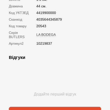
Довжина
44 см.
Код УКТЗЕД
4419900000
Сканкод
4035644345879
Код товару
20543
Серія
LA BODEGA
BUTLERS
Артикул2
10219837
Відгуки
Додайте перший відгук