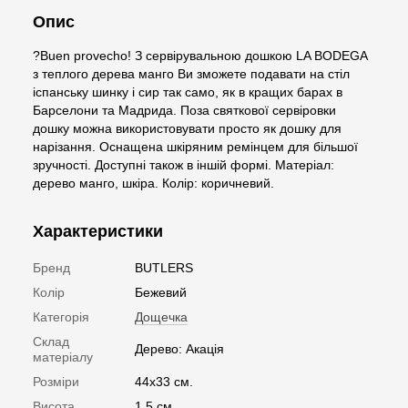
Опис
?Buen provecho! З сервірувальною дошкою LA BODEGA
з теплого дерева манго Ви зможете подавати на стіл
іспанську шинку і сир так само, як в кращих барах в
Барселони та Мадрида. Поза святкової сервіровки
дошку можна використовувати просто як дошку для
нарізання. Оснащена шкіряним ремінцем для більшої
зручності. Доступні також в іншій формі. Матеріал:
дерево манго, шкіра. Колір: коричневий.
Характеристики
Бренд
BUTLERS
Колір
Бежевий
Категорія
Дощечка
Склад
Дерево: Акація
матеріалу
Розміри
44х33 см.
Висота
1.5 см.