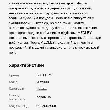
змінюються залежно від світла і настрою. Чашка
прекрасно поєднується з дерев’яними підставками,
лляними серветками, грубуватою керамікою або
гладким сучасним посудом. Вона легко вписується у
скандинавський інтер’єр, бо любить мінімалізм;
водночас чудово виглядає у більш теплих, еклектичних
просторах завдяки своїм живим відтінкам. MEDLEY
створює емоцію: тепла, простоти й справжньої насолоди
дрібницями. Посуд MEDLEY придатний для миття в
посудомийній машині та використання в мікрохвильовій
печі.
Характеристики
Бренд
BUTLERS
Колір
м'ятний
Категорія
Чашка
Склад
Кераміка
матеріалу
Код УКТЗЕД
6912002500