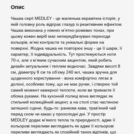
Опис
Чашка серії MEDLEY - це маленька керамічна історія, у
якій головну роль відіграє глазур із реактивним ефектом.
Чашка виконана у ніжних м’ятно-рожевих тонах, при
цьому кожен виріб має непередбачувані переходи
кольорів, м’які контрасти та унікальні форми на
поверхні. Жодна чашка не повторює іншу - це її шарм, її
характер, її індивідуальність. Тут простежуються ноти
70-х, але з м’яким сучасним акцентом, який робить
дизайн актуальним і теплим водночас. Завдяки висоті 8
см, діаметру 8 см та об’єму 240 мл, чашка зручна для
щоденного користування - вона комфортно лягає в
долоні, особливо тому, що не має ручки, і створює той
самий момент камерної теплоти, коли ви тримаєте її
обома руками. На кухонній полиці вона виглядає як
стильний колекційний акцент, а на столі стає частиною
затишної сцени, будь-то: ранкова кава, трав'яний чай
перед сном чи какао у прохолодні дні. У простір
MEDLEY додає м’якого тепла та природності, адже її
кольорові переливи виглядають як адже її кольорові
переливи виглядають як спокійний танок відтінків, що