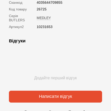
Сканкод
4035644709855
Код товару
26725
Серія
MEDLEY
BUTLERS
Артикул2
10231653
Відгуки
Додайте перший відгук
Написати відгук