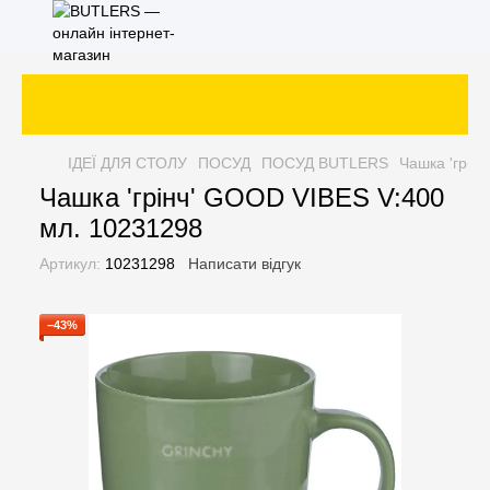
ІДЕЇ ДЛЯ СТОЛУ
ПОСУД
ПОСУД BUTLERS
Чашка 'грін
Чашка 'грінч' GOOD VIBES V:400
мл. 10231298
Артикул:
10231298
Написати відгук
−43%