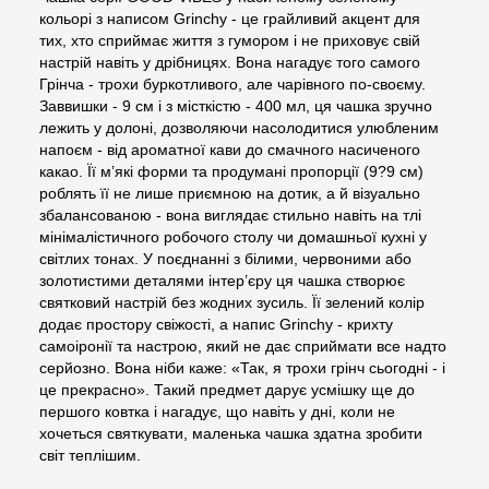
кольорі з написом Grinchy - це грайливий акцент для
тих, хто сприймає життя з гумором і не приховує свій
настрій навіть у дрібницях. Вона нагадує того самого
Грінча - трохи буркотливого, але чарівного по-своєму.
Заввишки - 9 см і з місткістю - 400 мл, ця чашка зручно
лежить у долоні, дозволяючи насолодитися улюбленим
напоєм - від ароматної кави до смачного насиченого
какао. Її м’які форми та продумані пропорції (9?9 см)
роблять її не лише приємною на дотик, а й візуально
збалансованою - вона виглядає стильно навіть на тлі
мінімалістичного робочого столу чи домашньої кухні у
світлих тонах. У поєднанні з білими, червоними або
золотистими деталями інтер’єру ця чашка створює
святковий настрій без жодних зусиль. Її зелений колір
додає простору свіжості, а напис Grinchy - крихту
самоіронії та настрою, який не дає сприймати все надто
серйозно. Вона ніби каже: «Так, я трохи грінч сьогодні - і
це прекрасно». Такий предмет дарує усмішку ще до
першого ковтка і нагадує, що навіть у дні, коли не
хочеться святкувати, маленька чашка здатна зробити
світ теплішим.