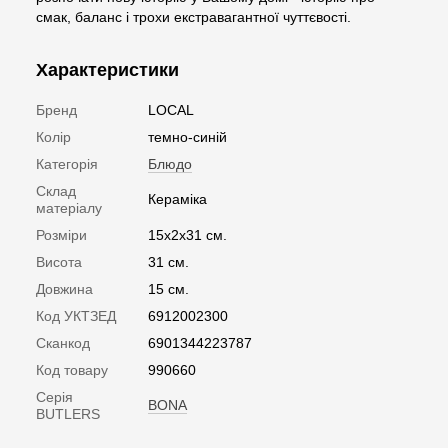
смак, баланс і трохи екстравагантної чуттєвості.
Характеристики
Бренд
LOCAL
Колір
темно-синій
Категорія
Блюдо
Склад
Кераміка
матеріалу
Розміри
15x2x31 см.
Висота
31 см.
Довжина
15 см.
Код УКТЗЕД
6912002300
Сканкод
6901344223787
Код товару
990660
Серія
BONA
BUTLERS