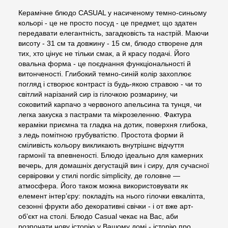
Керамічне блюдо CASUAL у насиченому темно-синьому
кольорі - це не просто посуд - це предмет, що здатен
передавати елегантність, загадковість та настрій. Маючи
висоту - 31 см та довжину - 15 см, блюдо створене для
тих, хто цінує не тільки смак, а й красу подачі. Його
овальна форма - це поєднання функціональності й
витонченості. Глибокий темно-синій колір захоплює
погляд і створює контраст із будь-якою стравою - чи то
світлий нарізаний сир із гілочкою розмарину, чи
соковитий карпачо з червоного апельсина та тунця, чи
легка закуска з пастрами та мікрозеленню. Фактура
кераміки приємна та гладка на дотик, поверхня глибока,
з ледь помітною грубуватістю. Простота форми й
сміливість кольору викликають внутрішнє відчуття
гармонії та впевненості. Блюдо ідеально для камерних
вечерь, для домашніх дегустацій вин і сиру, для сучасної
сервіровки у стилі nordic simplicity, де головне —
атмосфера. Його також можна використовувати як
елемент інтер’єру: покладіть на нього гілочки евкаліпта,
сезонні фрукти або декоративні свічки - і от вже арт-
об’єкт на столі. Блюдо Casual чекає на Вас, аби
розпочати нову історію у Вашому домі - історію про