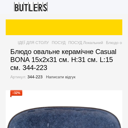
ІДЕЇ ДЛЯ СТОЛУ
ПОСУД
ПОСУД Локальний
Блюдо овал
Блюдо овальне керамічне Casual
BONA 15x2x31 см. H:31 см. L:15
см. 344-223
Артикул:
344-223
Написати відгук
−32%