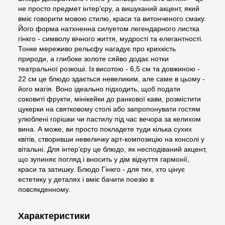
не просто предмет інтер'єру, а вишуканий акцент, який
вміє говорити мовою стилю, краси та витонченого смаку.
Його форма натхненна силуетом легендарного листка
гінкго - символу вічного життя, мудрості та елегантності.
Тонке мереживо рельєфу нагадує про крихкість
природи, а глибоке золоте сяйво додає нотки
театральної розкоші. Із висотою - 6,5 см та довжиною -
22 см це блюдо здається невеликим, але саме в цьому -
його магія. Воно ідеально підходить, щоб подати
соковиті фрукти, мінікейки до ранкової кави, розмістити
цукерки на святковому столі або запропонувати гостям
улюблені горішки чи пастилу під час вечора за келихом
вина. А може, ви просто покладете туди кілька сухих
квітів, створивши невеличку арт-композицію на консолі у
вітальні. Для інтер’єру це блюдо, як несподіваний акцент,
що зупиняє погляд і вносить у дім відчуття гармонії,
краси та затишку. Блюдо Гінкго - для тих, хто цінує
естетику у деталях і вміє бачити поезію в
повсякденному.
Характеристики