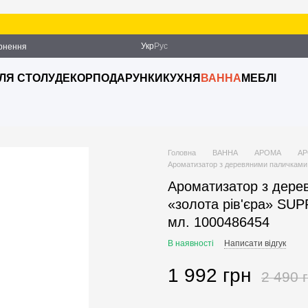
Укр
Рус
ернення
ДЛЯ СТОЛУ
ДЕКОР
ПОДАРУНКИ
КУХНЯ
ВАННА
МЕБЛІ
Головна
ВАННА
АРОМА
АР
Ароматизатор з деревяними паличками 
Ароматизатор з дере
«золота рів'єра» SUP
мл. 1000486454
В наявності
Написати відгук
1 992 грн
2 490 