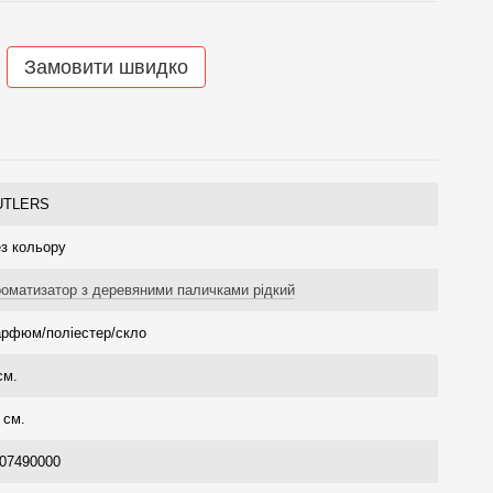
Замовити швидко
UTLERS
з кольору
оматизатор з деревяними паличками рідкий
рфюм/поліестер/скло
см.
 см.
07490000