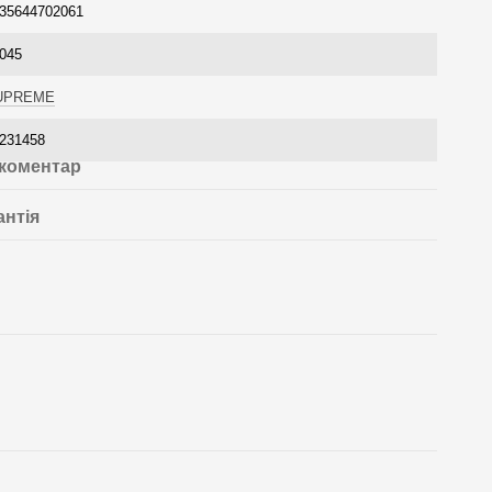
35644702061
045
UPREME
231458
 коментар
антія