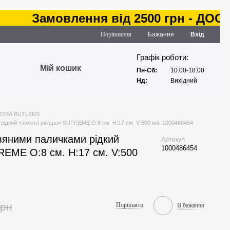
Замовлення від 2500 грн - ДОСТАВ
Порівняння
Бажання
Вхід
Графік роботи:
Мій кошик
Пн-Сб:
10:00-18:00
Нд:
Вихідний
ОМА BUTLERS
рідкий «золота рів'єра» SUPREME O:8 см. H:17 см. V:500 мл. 1000486454
вяними паличками рідкий
Артикул
1000486454
REME O:8 см. H:17 см. V:500
грн
Порівняти
В бажання