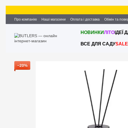
Перейти до основного контенту
Про компанію
Наші магазини
Оплата і доставка
Обмін та пов
Партнерство та співпраця
Вакансії
Контактна інформація
НОВИНКИ
ЛІТО
ІДЕЇ 
ВСЕ ДЛЯ САДУ
SALE
−20%