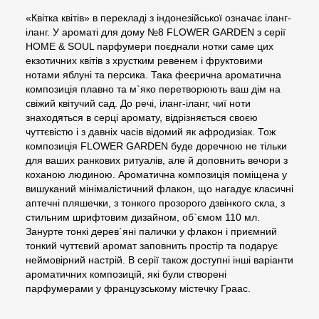
«Квітка квітів» в перекладі з індонезійської означає іланг-
іланг. У ароматі для дому №8 FLOWER GARDEN з серії
HOME & SOUL парфумери поєднали нотки саме цих
екзотичних квітів з хрустким ревенем і фруктовими
нотами яблуні та персика. Така феєрична ароматична
композиція плавно та м`яко перетворюють ваш дім на
свіжий квітучий сад. До речі, іланг-іланг, чиї ноти
знаходяться в серці аромату, відрізняється своєю
чуттєвістю і з давніх часів відомий як афродизіак. Тож
композиція FLOWER GARDEN буде доречною не тільки
для ваших ранкових ритуалів, але й доповнить вечори з
коханою людиною. Ароматична композиція поміщена у
вишуканий мінімалістичний флакон, що нагадує класичні
аптечні пляшечки, з тонкого прозорого дзвінкого скла, з
стильним шрифтовим дизайном, об`ємом 110 мл.
Занурте тонкі дерев`яні палички у флакон і приємний
тонкий чуттєвий аромат заповнить простір та подарує
неймовірний настрій. В серії також доступні інші варіанти
ароматичних композицій, які були створені
парфумерами у французському містечку Граас.