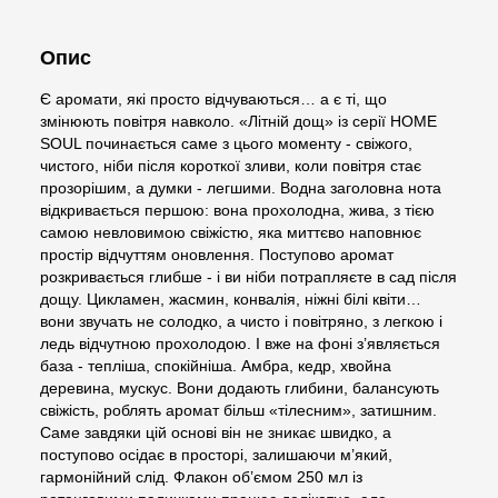
Опис
Є аромати, які просто відчуваються… а є ті, що
змінюють повітря навколо. «Літній дощ» із серії HOME
SOUL починається саме з цього моменту - свіжого,
чистого, ніби після короткої зливи, коли повітря стає
прозорішим, а думки - легшими. Водна заголовна нота
відкривається першою: вона прохолодна, жива, з тією
самою невловимою свіжістю, яка миттєво наповнює
простір відчуттям оновлення. Поступово аромат
розкривається глибше - і ви ніби потрапляєте в сад після
дощу. Цикламен, жасмин, конвалія, ніжні білі квіти…
вони звучать не солодко, а чисто і повітряно, з легкою і
ледь відчутною прохолодою. І вже на фоні з’являється
база - тепліша, спокійніша. Амбра, кедр, хвойна
деревина, мускус. Вони додають глибини, балансують
свіжість, роблять аромат більш «тілесним», затишним.
Саме завдяки цій основі він не зникає швидко, а
поступово осідає в просторі, залишаючи м’який,
гармонійний слід. Флакон об’ємом 250 мл із