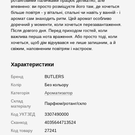
ротанговими паличками працює делікатно, але
впевнено: ви просто розміщуєте його там, де хочеться
більше повітря - у вітальні, спальні чи навіть у ванній - і
аромат сам знаходить ритм. Цей аромат особливо
доречний у моменти, коли хочеться перезавантаження.
Після довгого дня. Перед приходом гостей, коли
важлива перша нота враження. Або просто тоді, коли
хочеться, щоб дім відчувався не лише затишним, а й
свіжим, наповненим повітрям і настроєм.
Характеристики
Бренд
BUTLERS
Колір
Без кольору
Категорія
Ароматизатор
Склад
Парфюм/ротанг/скло
матеріалу
Код УКТЗЕД
3307490000
Сканкод
4035644713524
Код товару
27241