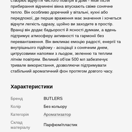
створює відчуття чистого повітря в домі - ніби після
прибирання відчинені вікна впускають свіже сонячне
тепло. Він особливо доречний у вітальні, кухні або
передпокої, де перше враження має значення і хочеться
відчути легкість одразу, щойно ви заходите в простір.
Вранці він додає бадьорості й ясності думкам, а вдень
підтримує атмосферу активності та гармонії без
перевантаження. Він викликає емоцію радості, енергії та
внутрішнього підйому - асоціації з сонячним днем,
цитрусовими напоями з льодом, зеленню та теплим
літнім повітрям. Великий об’єм 500 мл забезпечує
тривале використання, дозволяючи підтримувати
стабільний ароматичний фон протягом довгого часу.
Характеристики
Бренд
BUTLERS
Колір
Без кольору
Категорія
Ароматизатор
Склад
Парфюм/пластик
матеріалу