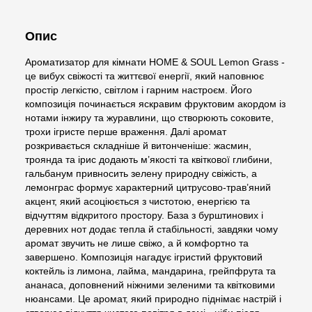
Опис
Ароматизатор для кімнати HOME & SOUL Lemon Grass -
це вибух свіжості та життєвої енергії, який наповнює
простір легкістю, світлом і гарним настроєм. Його
композиція починається яскравим фруктовим акордом із
нотами інжиру та журавлини, що створюють соковите,
трохи ігристе перше враження. Далі аромат
розкривається складніше й витонченіше: жасмин,
троянда та ірис додають м’якості та квіткової глибини,
гальбанум привносить зелену природну свіжість, а
лемонграс формує характерний цитрусово-трав’яний
акцент, який асоціюється з чистотою, енергією та
відчуттям відкритого простору. База з бурштинових і
деревних нот додає тепла й стабільності, завдяки чому
аромат звучить не лише свіжо, а й комфортно та
завершено. Композиція нагадує ігристий фруктовий
коктейль із лимона, лайма, мандарина, грейпфрута та
ананаса, доповнений ніжними зеленими та квітковими
нюансами. Це аромат, який природно піднімає настрій і