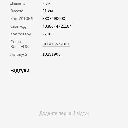
Діаметр
7 см.
Висота
21 см.
Код УКТЗЕД
3307490000
Сканкод
4035644721154
Код товару
27085
Серія
HOME & SOUL
BUTLERS
Артикул2
10231905
Відгуки
Додайте перший відгук