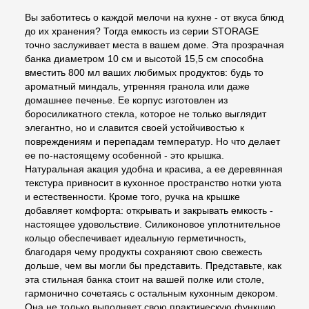
Вы заботитесь о каждой мелочи на кухне - от вкуса блюд
до их хранения? Тогда емкость из серии STORAGE
точно заслуживает места в вашем доме. Эта прозрачная
банка диаметром 10 см и высотой 15,5 см способна
вместить 800 мл ваших любимых продуктов: будь то
ароматный миндаль, утренняя гранола или даже
домашнее печенье. Ее корпус изготовлен из
боросиликатного стекла, которое не только выглядит
элегантно, но и славится своей устойчивостью к
повреждениям и перепадам температур. Но что делает
ее по-настоящему особенной - это крышка.
Натуральная акация удобна и красива, а ее деревянная
текстура привносит в кухонное пространство нотки уюта
и естественности. Кроме того, ручка на крышке
добавляет комфорта: открывать и закрывать емкость -
настоящее удовольствие. Силиконовое уплотнительное
кольцо обеспечивает идеальную герметичность,
благодаря чему продукты сохраняют свою свежесть
дольше, чем вы могли бы представить. Представьте, как
эта стильная банка стоит на вашей полке или столе,
гармонично сочетаясь с остальным кухонным декором.
Она не только выполняет свою практическую функцию,