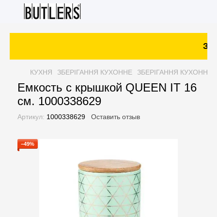
Зак
КУХНЯ
ЗБЕРІГАННЯ КУХОННЕ
ЗБЕРІГАННЯ КУХОННЕ 
Емкость с крышкой QUEEN IT 16
см. 1000338629
Артикул:
1000338629
Оставить отзыв
−49%