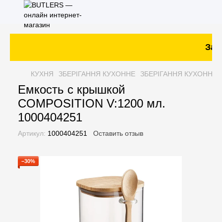
Зака
КУХНЯ
ЗБЕРІГАННЯ КУХОННЕ
ЗБЕРІГАННЯ КУХОННЕ 
Емкость с крышкой
COMPOSITION V:1200 мл.
1000404251
Артикул:
1000404251
Оставить отзыв
−30%