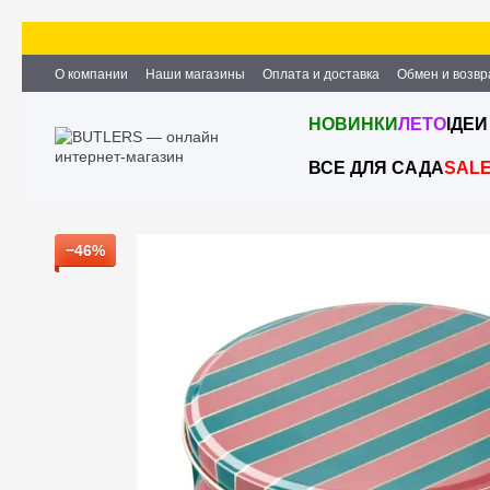
Перейти к основному контенту
О компании
Наши магазины
Оплата и доставка
Обмен и возвр
Партнёрство и сотрудничество
Вакансии
Контактная информ
НОВИНКИ
ЛЕТО
ІДЕИ
ВСЕ ДЛЯ САДА
SAL
−46%