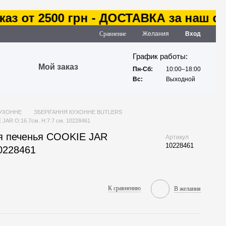
 от 2500 грн - ДОСТАВКА за наш счет
Сравнение
Желания
Вход
График работы:
Мой заказ
Пн-Сб:
10:00–18:00
Вс:
Выходной
КУХОННЕ
ЗБЕРІГАННЯ КУХОННЕ BUTLERS
JAR O:16.7см. H:7.7 см. 10228461
я печенья COOKIE JAR
Артикул
10228461
10228461
К сравнению
В желания