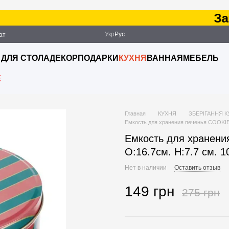
Заказ
Укр
Рус
ат
ация
 ДЛЯ СТОЛА
ДЕКОР
ПОДАРКИ
КУХНЯ
ВАННАЯ
МЕБЕЛЬ
E
Главная
КУХНЯ
ЗБЕРІГАННЯ 
Емкость для хранения печенья COOKIE 
Емкость для хранени
O:16.7см. H:7.7 см. 
Нет в наличии
Оставить отзыв
149 грн
275 грн