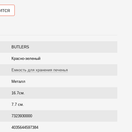
ится
BUTLERS
Красно-зеленый
Емкость для хранения печенья
Металл
16.7см.
7.7 см.
7323930000
4035644597384