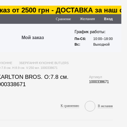
з от 2500 грн - ДОСТАВКА за наш счет
Сравнение
Желания
Вход
График работы:
Мой заказ
Пн-Сб:
10:00–18:00
Вс:
Выходной
КУХОННЕ
ЗБЕРІГАННЯ КУХОННЕ BUTLERS
.8 см. H:8.9 см. V:250 мл. 1000338671
KARLTON BROS. O:7.8 см.
Артикул
1000338671
1000338671
К сравнению
В желания