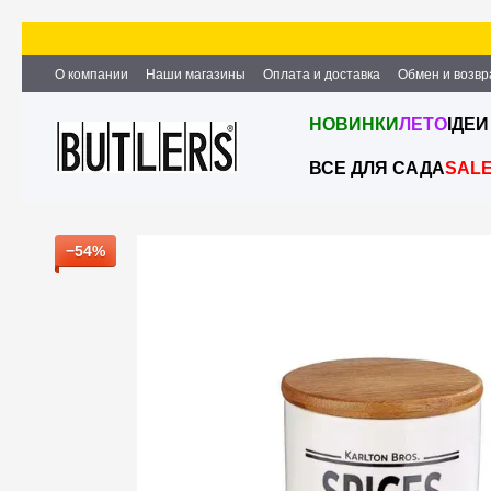
Перейти к основному контенту
О компании
Наши магазины
Оплата и доставка
Обмен и возвр
Партнёрство и сотрудничество
Вакансии
Контактная информ
НОВИНКИ
ЛЕТО
ІДЕИ
ВСЕ ДЛЯ САДА
SAL
−54%