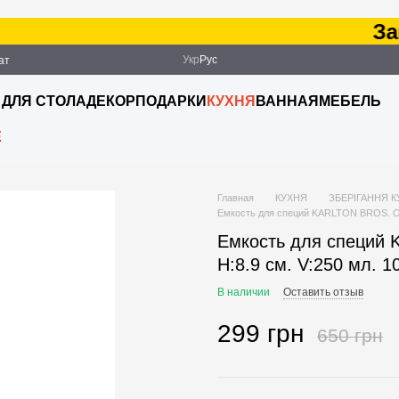
Зака
Укр
Рус
ат
ация
 ДЛЯ СТОЛА
ДЕКОР
ПОДАРКИ
КУХНЯ
ВАННАЯ
МЕБЕЛЬ
E
Главная
КУХНЯ
ЗБЕРІГАННЯ 
Емкость для специй KARLTON BROS. O:7
Емкость для специй 
H:8.9 см. V:250 мл. 
В наличии
Оставить отзыв
299 грн
650 грн