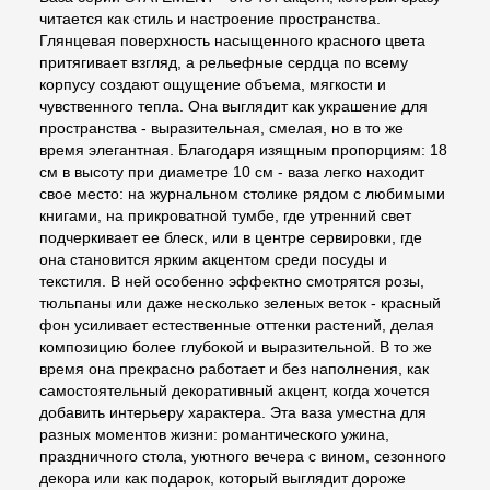
читается как стиль и настроение пространства.
Глянцевая поверхность насыщенного красного цвета
притягивает взгляд, а рельефные сердца по всему
корпусу создают ощущение объема, мягкости и
чувственного тепла. Она выглядит как украшение для
пространства - выразительная, смелая, но в то же
время элегантная. Благодаря изящным пропорциям: 18
см в высоту при диаметре 10 см - ваза легко находит
свое место: на журнальном столике рядом с любимыми
книгами, на прикроватной тумбе, где утренний свет
подчеркивает ее блеск, или в центре сервировки, где
она становится ярким акцентом среди посуды и
текстиля. В ней особенно эффектно смотрятся розы,
тюльпаны или даже несколько зеленых веток - красный
фон усиливает естественные оттенки растений, делая
композицию более глубокой и выразительной. В то же
время она прекрасно работает и без наполнения, как
самостоятельный декоративный акцент, когда хочется
добавить интерьеру характера. Эта ваза уместна для
разных моментов жизни: романтического ужина,
праздничного стола, уютного вечера с вином, сезонного
декора или как подарок, который выглядит дороже