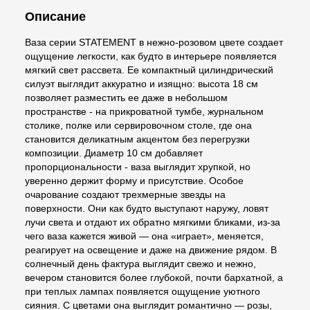
Описание
Ваза серии STATEMENT в нежно-розовом цвете создает
ощущение легкости, как будто в интерьере появляется
мягкий свет рассвета. Ее компактный цилиндрический
силуэт выглядит аккуратно и изящно: высота 18 см
позволяет разместить ее даже в небольшом
пространстве - на прикроватной тумбе, журнальном
столике, полке или сервировочном столе, где она
становится деликатным акцентом без перегрузки
композиции. Диаметр 10 см добавляет
пропорциональности - ваза выглядит хрупкой, но
уверенно держит форму и присутствие. Особое
очарование создают трехмерные звезды на
поверхности. Они как будто выступают наружу, ловят
лучи света и отдают их обратно мягкими бликами, из-за
чего ваза кажется живой — она «играет», меняется,
реагирует на освещение и даже на движение рядом. В
солнечный день фактура выглядит свежо и нежно,
вечером становится более глубокой, почти бархатной, а
при теплых лампах появляется ощущение уютного
сияния. С цветами она выглядит романтично — розы,