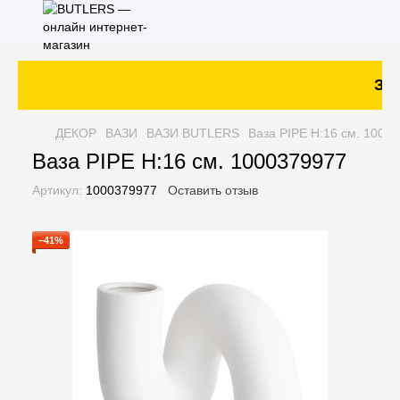
Зак
ДЕКОР
ВАЗИ
ВАЗИ BUTLERS
Ваза PIPE H:16 см. 1000
Ваза PIPE H:16 см. 1000379977
Артикул:
1000379977
Оставить отзыв
−41%