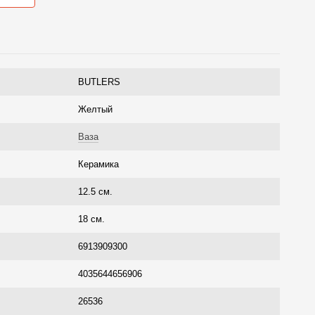
BUTLERS
Желтый
Ваза
Керамика
12.5 см.
18 см.
6913909300
4035644656906
26536