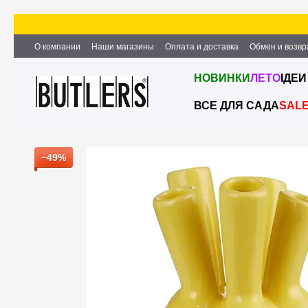
Перейти к основному контенту
О компании
Наши магазины
Оплата и доставка
Обмен и возвр
Партнёрство и сотрудничество
Вакансии
Контактная информ
НОВИНКИ
ЛЕТО
ІДЕИ
ВСЕ ДЛЯ САДА
SAL
−49%