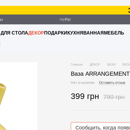
Зак
Укр
Рус
ат
ация
 ДЛЯ СТОЛА
ДЕКОР
ПОДАРКИ
КУХНЯ
ВАННАЯ
МЕБЕЛЬ
E
Главная
ДЕКОР
ВАЗИ
ВАЗ
Ваза ARRANGEMENT O
Нет в наличии
Оставить отзыв
399 грн
790 грн
Сообщить, когда появ