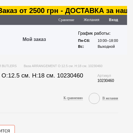
аз от 2500 грн - ДОСТАВКА за наш сче
Сравнение
Желания
Вход
График работы:
Мой заказ
Пн-Сб:
10:00–18:00
Вс:
Выходной
И BUTLERS
Ваза ARRANGEMENT O:12.5 см. H:18 см. 10230460
:12.5 см. H:18 см. 10230460
Артикул
10230460
К сравнению
В желания
ится