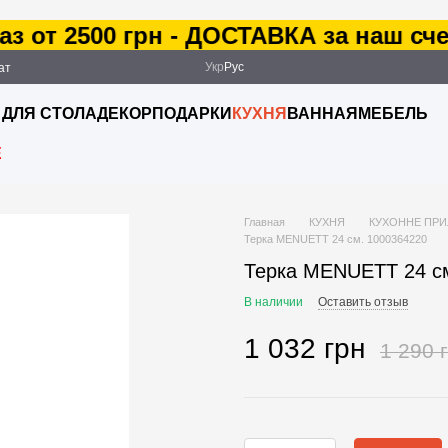
 от 2500 грн - ДОСТАВКА за наш счет
Укр
Рус
ат
ация
 ДЛЯ СТОЛА
ДЕКОР
ПОДАРКИ
КУХНЯ
ВАННАЯ
МЕБЕЛЬ
E
Главная
КУХНЯ
КУХОННЕ ПРИ
Терка MENUETT 24 см. 1000364220
Терка MENUETT 24 с
В наличии
Оставить отзыв
1 032 грн
1 290 