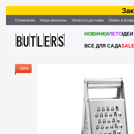
Заказ
Перейти к основному контенту
О компании
Наши магазины
Оплата и доставка
Обмен и возвр
Партнёрство и сотрудничество
Вакансии
Контактная информ
НОВИНКИ
ЛЕТО
ІДЕИ
ВСЕ ДЛЯ САДА
SAL
−20%