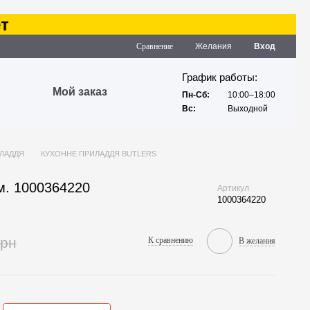
Сравнение
Желания
Вход
График работы:
Мой заказ
Пн-Сб:
10:00–18:00
Вс:
Выходной
ЛАДДЯ
КУХОННЕ ПРИЛАДДЯ BUTLERS
м. 1000364220
Артикул
1000364220
грн
К сравнению
В желания