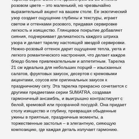
розовом цвете – это маленький, но чрезвычайно
выразительный акцент на вашем столе. Ее экзотический
узор создает ощущение глубины и текстуры, играет
светом и оттенками розового, придавая сервировке
легкость и изящество. Глянцевое покрытие добавляет
сияния, подчеркивает деликатность каждого штриха
узора и делает тарелку настоящей звездой сервировки.
Нежно-розовый оттенок дарит ощущение тепла, уюта и
легкого романтического настроения, что делает каждое
блюдо более привлекательным и аппетитным. Тарелка
21 см идеальна для небольших порций – изысканных
салатов, фруктовых закусок, десертов с кремовыми
акцентами, соусов или оригинальных закусок к
праздничному сету. Эта тарелка прекрасно сочетается с
другими предметами серии SUMATRA, создавая
гармоничный ансамбль, и выигрышно контрастирует с
белой, кремовой или прозрачной посудой. Она придает
столу изящество и глубину, превращая обыденные
ужины в приятные, праздничные моменты, а
торжественные застолья – в элегантную, сияющую
композицию, где каждая деталь излучает гармонию.