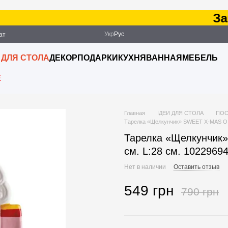
Зака
Укр
Рус
ат
ация
 ДЛЯ СТОЛА
ДЕКОР
ПОДАРКИ
КУХНЯ
ВАННАЯ
МЕБЕЛЬ
E
Главная
ІДЕИ ДЛЯ СТОЛА
ПОС
Тарелка «Щелкунчик» SWEET X-MAS O:19
Тарелка «Щелкунчик»
см. L:28 см. 1022969
Нет в наличии
Оставить отзыв
549 грн
790 грн