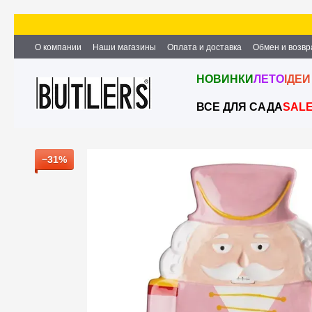
Перейти к основному контенту
О компании
Наши магазины
Оплата и доставка
Обмен и возвр
Партнёрство и сотрудничество
Вакансии
Контактная информ
НОВИНКИ
ЛЕТО
ІДЕИ
ВСЕ ДЛЯ САДА
SAL
−31%