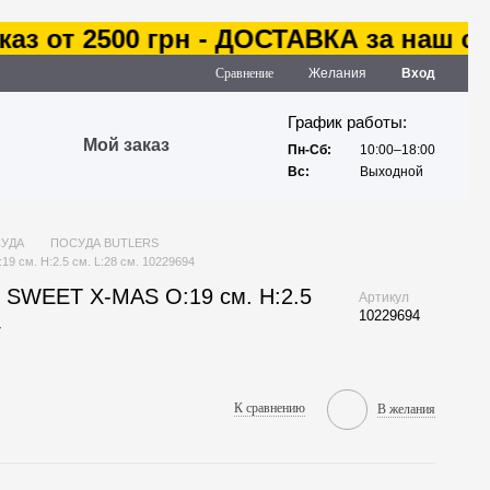
з от 2500 грн - ДОСТАВКА за наш счет
Сравнение
Желания
Вход
График работы:
Мой заказ
Пн-Сб:
10:00–18:00
Вс:
Выходной
УДА
ПОСУДА BUTLERS
 см. H:2.5 см. L:28 см. 10229694
 SWEET X-MAS O:19 см. H:2.5
Артикул
10229694
4
К сравнению
В желания