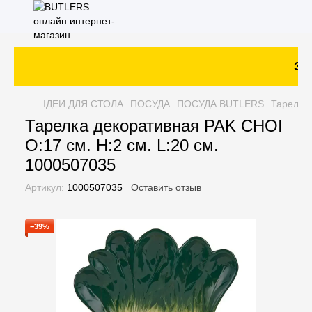
Зак
ІДЕИ ДЛЯ СТОЛА
ПОСУДА
ПОСУДА BUTLERS
Тарелка 
Тарелка декоративная PAK CHOI
O:17 см. H:2 см. L:20 см.
1000507035
Артикул:
1000507035
Оставить отзыв
−39%