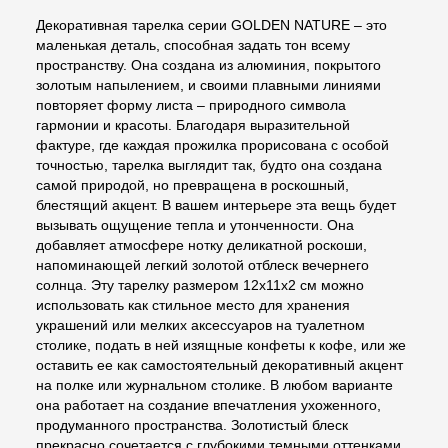
Декоративная тарелка серии GOLDEN NATURE – это
маленькая деталь, способная задать тон всему
пространству. Она создана из алюминия, покрытого
золотым напылением, и своими плавными линиями
повторяет форму листа – природного символа
гармонии и красоты. Благодаря выразительной
фактуре, где каждая прожилка прорисована с особой
точностью, тарелка выглядит так, будто она создана
самой природой, но превращена в роскошный,
блестящий акцент. В вашем интерьере эта вещь будет
вызывать ощущение тепла и утонченности. Она
добавляет атмосфере нотку деликатной роскоши,
напоминающей легкий золотой отблеск вечернего
солнца. Эту тарелку размером 12х11х2 см можно
использовать как стильное место для хранения
украшений или мелких аксессуаров на туалетном
столике, подать в ней изящные конфеты к кофе, или же
оставить ее как самостоятельный декоративный акцент
на полке или журнальном столике. В любом варианте
она работает на создание впечатления ухоженного,
продуманного пространства. Золотистый блеск
прекрасно сочетается с глубокими темными оттенками