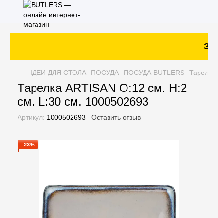
Зак
ІДЕИ ДЛЯ СТОЛА
ПОСУДА
ПОСУДА BUTLERS
Тарелка 
Тарелка ARTISAN O:12 см. H:2
см. L:30 см. 1000502693
Артикул:
1000502693
Оставить отзыв
−23%