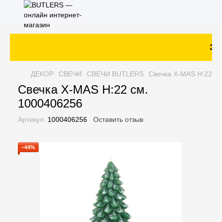
Зак
ДЕКОР
СВЕЧИ
СВЕЧИ BUTLERS
Свечка X-MAS H:22 с
Свечка X-MAS H:22 см.
1000406256
Артикул:
1000406256
Оставить отзыв
−44%