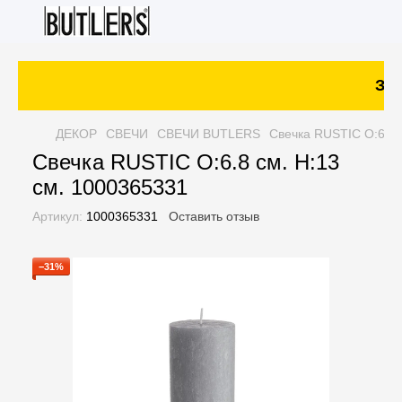
Зака
ДЕКОР
СВЕЧИ
СВЕЧИ BUTLERS
Свечка RUSTIC O:6.8 
Свечка RUSTIC O:6.8 см. H:13
см. 1000365331
Артикул:
1000365331
Оставить отзыв
−31%