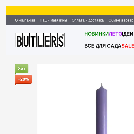
Перейти к основному контенту
О компании
Наши магазины
Оплата и доставка
Обмен и возвр
Партнёрство и сотрудничество
Вакансии
Контактная информ
НОВИНКИ
ЛЕТО
ІДЕИ
ВСЕ ДЛЯ САДА
SAL
Хит
−20%