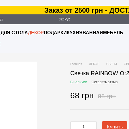
Заказ от 2500 грн - ДОСТАВ
Укр
Рус
ат
ация
 ДЛЯ СТОЛА
ДЕКОР
ПОДАРКИ
КУХНЯ
ВАННАЯ
МЕБЕЛЬ
E
Главная
ДЕКОР
СВЕЧИ
СВ
Свечка RAINBOW O:2.
В наличии
Оставить отзыв
68 грн
85 грн
Купить