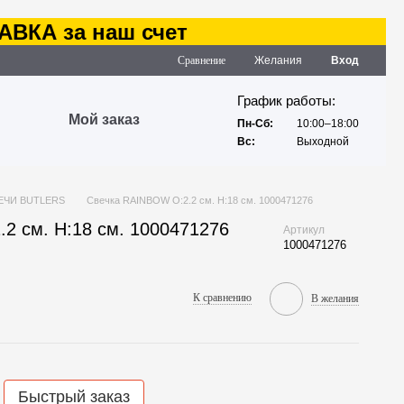
КА за наш счет
Сравнение
Желания
Вход
График работы:
Мой заказ
Пн-Сб:
10:00–18:00
Вс:
Выходной
ЕЧИ BUTLERS
Свечка RAINBOW O:2.2 см. H:18 см. 1000471276
2 см. H:18 см. 1000471276
Артикул
1000471276
К сравнению
В желания
Быстрый заказ