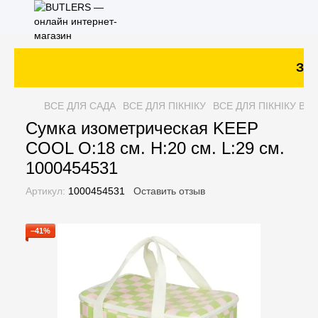
Зака
ВСЕ ДЛЯ САДА
ВСЕ ДЛЯ ПІКНІКУ
ВСЕ ДЛЯ ПІКНІКУ BU
Сумка изометрическая KEEP
COOL O:18 см. H:20 см. L:29 см.
1000454531
Артикул:
1000454531
Оставить отзыв
−41%