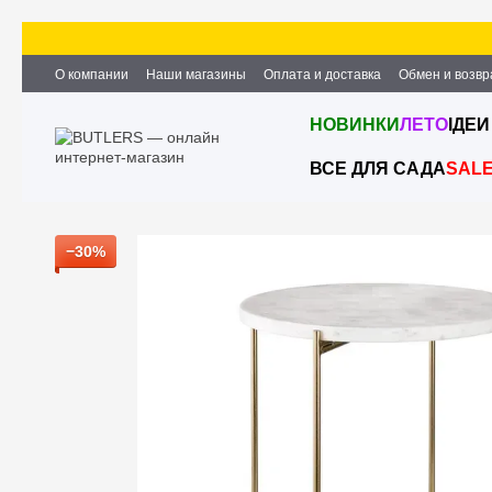
Перейти к основному контенту
О компании
Наши магазины
Оплата и доставка
Обмен и возвр
Партнёрство и сотрудничество
Вакансии
Контактная информ
НОВИНКИ
ЛЕТО
ІДЕИ
ВСЕ ДЛЯ САДА
SAL
−30%