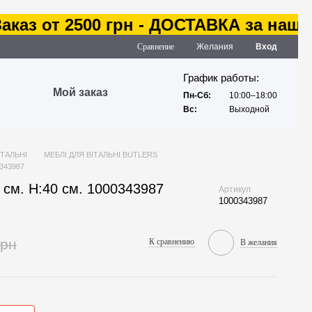
аз от 2500 грн - ДОСТАВКА за наш сче
Сравнение
Желания
Вход
График работы:
Мой заказ
Пн-Сб:
10:00–18:00
Вс:
Выходной
ІТАЛЬНІ
МЕБЛІ ДЛЯ ВІТАЛЬНІ BUTLERS
0343987
см. H:40 см. 1000343987
Артикул
1000343987
грн
К сравнению
В желания