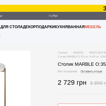
Зак
Укр
Рус
ат
ация
 ДЛЯ СТОЛА
ДЕКОР
ПОДАРКИ
КУХНЯ
ВАННАЯ
МЕБЕЛЬ
E
Главная
МЕБЕЛЬ
МЕБЛІ ДЛЯ В
Столик MARBLE O:35 см. H:40 см. 100
Столик MARBLE O:35 
Нет в наличии
Оставить отзыв
2 729 грн
3 890 