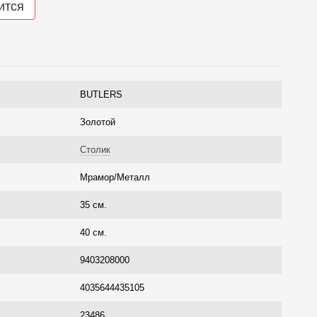
ится
BUTLERS
Золотой
Столик
Мрамор/Металл
35 см.
40 см.
9403208000
4035644435105
23486