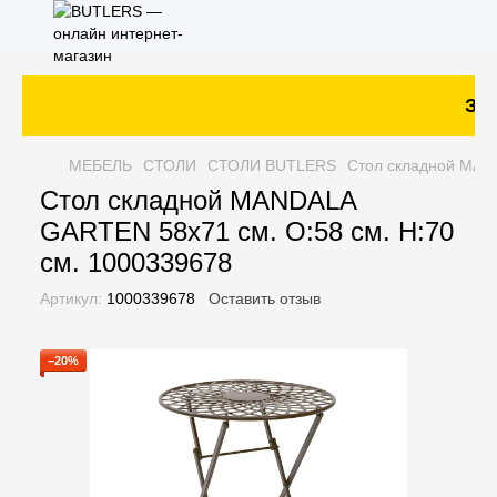
Зак
МЕБЕЛЬ
СТОЛИ
СТОЛИ BUTLERS
Стол складной MAND
Стол складной MANDALA
GARTEN 58х71 см. O:58 см. H:70
см. 1000339678
Артикул:
1000339678
Оставить отзыв
−20%