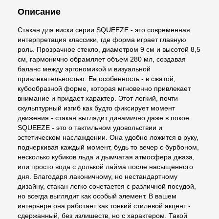
Описание
Стакан для виски серии SQUEEZE - это современная
интерпретация классики, где форма играет главную
роль. Прозрачное стекло, диаметром 9 см и высотой 8,5
см, гармонично обрамляет объем 280 мл, создавая
баланс между эргономикой и визуальной
привлекательностью. Ее особенность - в сжатой,
кубообразной форме, которая мгновенно привлекает
внимание и придает характер. Этот легкий, почти
скульптурный изгиб как будто фиксирует момент
движения - стакан выглядит динамично даже в покое.
SQUEEZE - это о тактильном удовольствии и
эстетическом наслаждении. Она удобно ложится в руку,
подчеркивая каждый момент, будь то вечер с бурбоном,
несколько кубиков льда и дымчатая атмосфера джаза,
или просто вода с долькой лайма после насыщенного
дня. Благодаря лаконичному, но нестандартному
дизайну, стакан легко сочетается с различной посудой,
но всегда выглядит как особый элемент. В вашем
интерьере она работает как тонкий стилевой акцент -
сдержанный, без излишеств, но с характером. Такой