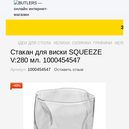
Зак
ІДЕИ ДЛЯ СТОЛА
КЕЛИХИ, СКЛЯНКИ, ГРАФИНИ
КЕЛИХ
Стакан для виски SQUEEZE
V:280 мл. 1000454547
Артикул:
1000454547
Оставить отзыв
−43%