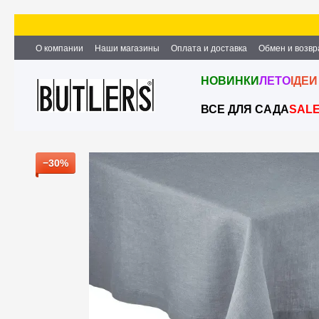
Перейти к основному контенту
О компании
Наши магазины
Оплата и доставка
Обмен и возвр
Партнёрство и сотрудничество
Вакансии
Контактная информ
НОВИНКИ
ЛЕТО
ІДЕИ
ВСЕ ДЛЯ САДА
SAL
−30%