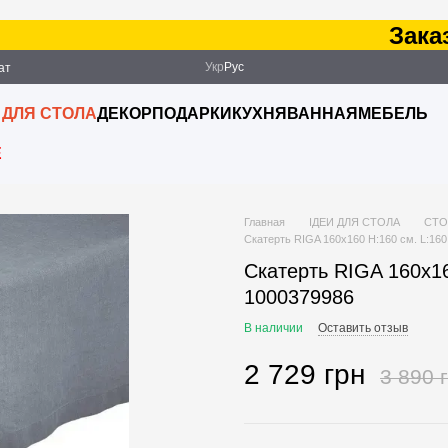
Заказ о
Укр
Рус
ат
ация
 ДЛЯ СТОЛА
ДЕКОР
ПОДАРКИ
КУХНЯ
ВАННАЯ
МЕБЕЛЬ
E
Главная
ІДЕИ ДЛЯ СТОЛА
СТО
Скатерть RIGA 160x160 H:160 см. L:160
Скатерть RIGA 160x16
1000379986
В наличии
Оставить отзыв
2 729 грн
3 890 