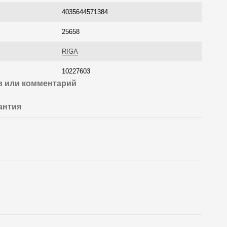
4035644571384
25658
RIGA
10227603
 или комментарий
антия