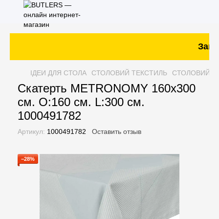
Заказ
ІДЕИ ДЛЯ СТОЛА
СТОЛОВИЙ ТЕКСТИЛЬ
СТОЛОВИЙ Т
Скатерть METRONOMY 160x300
см. O:160 см. L:300 см.
1000491782
Артикул:
1000491782
Оставить отзыв
−28%